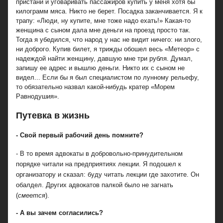
пристани и уговаривать пассажиров купить у меня хотя бы
килограмм мяса. Никто не берет. Посадка заканчивается. Я к
трапу: «Люди, ну купите, мне тоже надо ехать!» Какая-то
женщина с сыном дала мне деньги на проезд просто так.
Тогда я убедился, что народ у нас не видит ничего: ни злого,
ни доброго. Купив билет, я трижды обошел весь «Метеор» с
надеждой найти женщину, давшую мне три рубля. Думал,
запишу ее адрес и вышлю деньги. Никто их с сыном не
видел... Если бы я был специалистом по лунному рельефу,
то обязательно назвал какой-нибудь кратер «Морем
Равнодушия».
Путевка в жизнь
- Свой первый рабочий день помните?
- В то время адвокаты в добровольно-принудительном
порядке читали на предприятиях лекции. Я подошел к
организатору и сказал: буду читать лекции где захотите. Он
обалдел. Других адвокатов палкой было не загнать
(
смеется
).
- А вы зачем согласились?