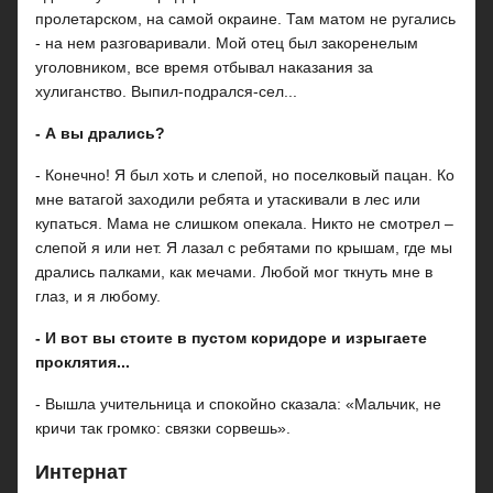
пролетарском, на самой окраине. Там матом не ругались
- на нем разговаривали. Мой отец был закоренелым
уголовником, все время отбывал наказания за
хулиганство. Выпил-подрался-сел...
- А вы дрались?
- Конечно! Я был хоть и слепой, но поселковый пацан. Ко
мне ватагой заходили ребята и утаскивали в лес или
купаться. Мама не слишком опекала. Никто не смотрел –
слепой я или нет. Я лазал с ребятами по крышам, где мы
дрались палками, как мечами. Любой мог ткнуть мне в
глаз, и я любому.
- И вот вы стоите в пустом коридоре и изрыгаете
проклятия...
- Вышла учительница и спокойно сказала: «Мальчик, не
кричи так громко: связки сорвешь».
Интернат