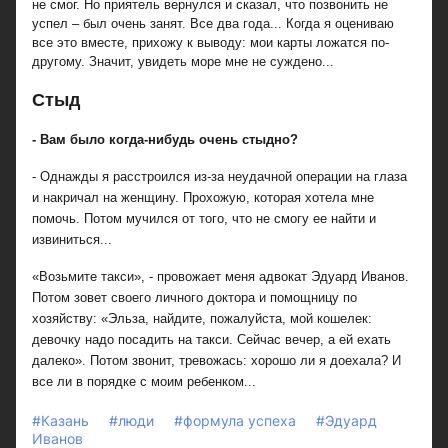
не смог. Но приятель вернулся и сказал, что позвонить не
успел – был очень занят. Все два года... Когда я оцениваю
все это вместе, прихожу к выводу: мои карты ложатся по-
другому. Значит, увидеть море мне не суждено...
Стыд
- Вам было когда-нибудь очень стыдно?
- Однажды я расстроился из-за неудачной операции на глаза
и накричал на женщину. Прохожую, которая хотела мне
помочь. Потом мучился от того, что не смогу ее найти и
извиниться...
«Возьмите такси», - провожает меня адвокат Эдуард Иванов.
Потом зовет своего личного доктора и помощницу по
хозяйству: «Эльза, найдите, пожалуйста, мой кошелек:
девочку надо посадить на такси. Сейчас вечер, а ей ехать
далеко». Потом звонит, тревожась: хорошо ли я доехала? И
все ли в порядке с моим ребенком...
#Казань
#люди
#формула успеха
#Эдуард
Иванов