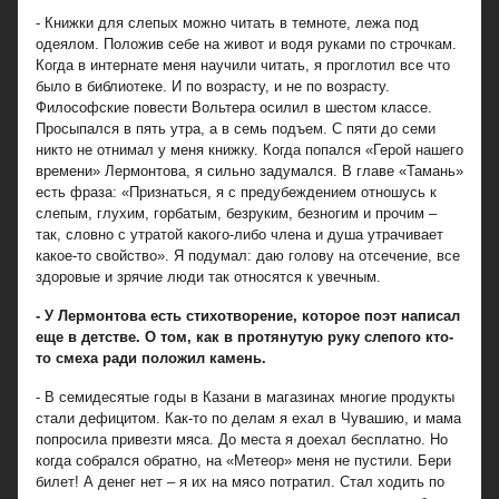
- Книжки для слепых можно читать в темноте, лежа под
одеялом. Положив себе на живот и водя руками по строчкам.
Когда в интернате меня научили читать, я проглотил все что
было в библиотеке. И по возрасту, и не по возрасту.
Философские повести Вольтера осилил в шестом классе.
Просыпался в пять утра, а в семь подъем. С пяти до семи
никто не отнимал у меня книжку. Когда попался «Герой нашего
времени» Лермонтова, я сильно задумался. В главе «Тамань»
есть фраза: «Признаться, я с предубеждением отношусь к
слепым, глухим, горбатым, безруким, безногим и прочим –
так, словно с утратой какого-либо члена и душа утрачивает
какое-то свойство». Я подумал: даю голову на отсечение, все
здоровые и зрячие люди так относятся к увечным.
- У Лермонтова есть стихотворение, которое поэт написал
еще в детстве. О том, как в протянутую руку слепого кто-
то смеха ради положил камень.
- В семидесятые годы в Казани в магазинах многие продукты
стали дефицитом. Как-то по делам я ехал в Чувашию, и мама
попросила привезти мяса. До места я доехал бесплатно. Но
когда собрался обратно, на «Метеор» меня не пустили. Бери
билет! А денег нет – я их на мясо потратил. Стал ходить по