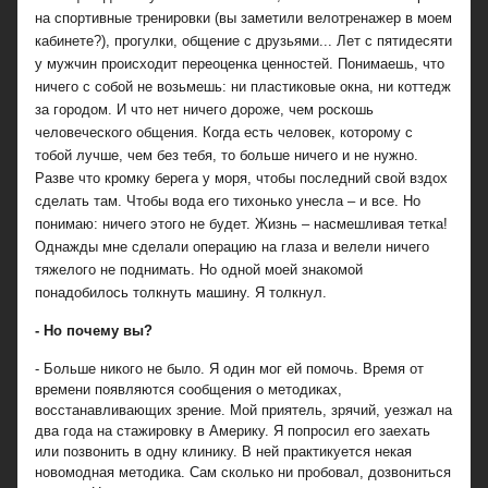
на спортивные тренировки (вы заметили велотренажер в моем
кабинете?), прогулки, общение с друзьями... Лет с пятидесяти
у мужчин происходит переоценка ценностей. Понимаешь, что
ничего с собой не возьмешь: ни пластиковые окна, ни коттедж
за городом. И что нет ничего дороже, чем роскошь
человеческого общения. Когда есть человек, которому с
тобой лучше, чем без тебя, то больше ничего и не нужно.
Разве что кромку берега у моря, чтобы последний свой вздох
сделать там. Чтобы вода его тихонько унесла – и все. Но
понимаю: ничего этого не будет. Жизнь – насмешливая тетка!
Однажды мне сделали операцию на глаза и велели ничего
тяжелого не поднимать. Но одной моей знакомой
понадобилось толкнуть машину. Я толкнул.
- Но почему вы?
- Больше никого не было. Я один мог ей помочь. Время от
времени появляются сообщения о методиках,
восстанавливающих зрение. Мой приятель, зрячий, уезжал на
два года на стажировку в Америку. Я попросил его заехать
или позвонить в одну клинику. В ней практикуется некая
новомодная методика. Сам сколько ни пробовал, дозвониться