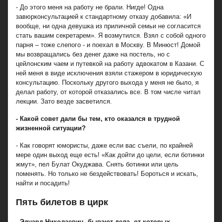
- До этого меня на работу не брали. Нигде! Одна
завюрконсультацией к стандартному отказу добавила: «И
вообще, ни одна девушка из приличной семьи не согласится
стать вашим секретарем». Я возмутился. Взял с собой одного
парня – тоже слепого - и поехал в Москву. В Минюст! Домой
мы возвращались без денег даже на постель, но с
цейлонским чаем и путевкой на работу адвокатом в Казани. С
ней меня в виде исключения взяли стажером в юридическую
консультацию. Поскольку другого выхода у меня не было, я
делал работу, от которой отказались все. В том числе читал
лекции. Зато везде засветился.
- Какой совет дали бы тем, кто оказался в трудной
жизненной ситуации?
- Как говорят юмористы, даже если вас съели, по крайней
мере один выход еще есть! «Как дойти до цели, если ботинки
жмут», пел Булат Окуджава. Снять ботинки или цель
поменять. Но только не бездействовать! Бороться и искать,
найти и посадить!
Пять билетов в цирк
- Эдуард Николаевич, бывают дела, от которых