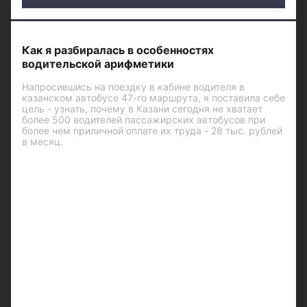
Как я разбиралась в особенностях
водительской арифметики
Напросившись на поездку в кабине водителя в
казанском автобусе 47-го маршрута, я поставила себе
цель - узнать, почему в Казани сегодня не хватает
более 500 водителей пассажирских автобусов при
более чем приличной оплате их труда - 28 тыс. рублей
в месяц.