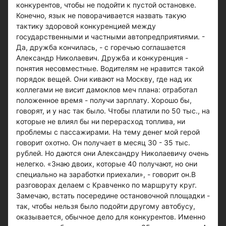
конкурентов, чтобы не подойти к пустой остановке.
Конечно, язык не поворачивается назвать такую
тактику здоровой конкуренцией между
государственными и частными автопредприятиями. -
Да, дружба кончилась, - с горечью соглашается
Александр Николаевич. Дружба и конкуренция -
понятия несовместные. Водителям не нравится такой
порядок вещей. Они кивают на Москву, где над их
коллегами не висит дамоклов меч плана: отработал
положенное время - получи зарплату. Хорошо бы,
говорят, и у нас так было. Чтобы платили по 50 тыс., на
которые не влиял бы ни перерасход топлива, ни
проблемы с пассажирами. На тему денег мой герой
говорит охотно. Он получает в месяц 30 - 35 тыс.
рублей. Но даются они Александру Николаевичу очень
нелегко. «Знаю двоих, которые 40 получают, но они
специально на заработки приехали», - говорит он.В
разговорах делаем с Кравченко по маршруту круг.
Замечаю, встать посередине остановочной площадки -
так, чтобы нельзя было подойти другому автобусу,
оказывается, обычное дело для конкурентов. Именно