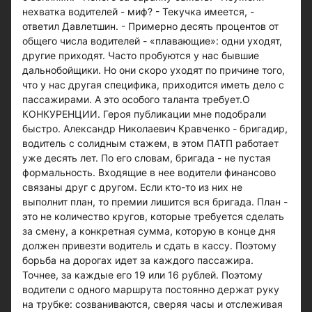
нехватка водителей - миф? - Текучка имеется, -
ответил Давлетшин. - Примерно десять процентов от
общего числа водителей - «плавающие»: одни уходят,
другие приходят. Часто пробуются у нас бывшие
дальнобойщики. Но они скоро уходят по причине того,
что у нас другая специфика, приходится иметь дело с
пассажирами. А это особого таланта требует.О
КОНКУРЕНЦИИ. Героя публикации мне подобрали
быстро. Александр Николаевич Кравченко - бригадир,
водитель с солидным стажем, в этом ПАТП работает
уже десять лет. По его словам, бригада - не пустая
формальность. Входящие в нее водители финансово
связаны друг с другом. Если кто-то из них не
выполнит план, то премии лишится вся бригада. План -
это не количество кругов, которые требуется сделать
за смену, а конкретная сумма, которую в конце дня
должен привезти водитель и сдать в кассу. Поэтому
борьба на дорогах идет за каждого пассажира.
Точнее, за каждые его 19 или 16 рублей. Поэтому
водители с одного маршрута постоянно держат руку
на трубке: созваниваются, сверяя часы и отслеживая