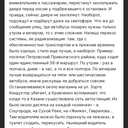
внимательнее к пассажирам, перестанут захлопывать
двери перед носом у подбежавшего к остановке. И
правда, сейчас двери не захлопнут. Наоборот,
подождут и подберут даже на светофоре. Что же до
сообщения улиц, где автобусы позарез нужны только
утром и вечером, то с этим сложнее. Налицо перекос
системы, ее радикализация: там, где с
обеспеченностью транспортом и в прежние времена
было хорошо, стало еще лучше, и наоборот. Пример:
поселок Петровский Приволжского района, куда ходит
один-единственный 56-й маршрут. По утрам - раз в
полчаса, днем - в час, а то и все полтора. По вечерам
лучше возвращаться на пяти- или шестичасовом
автобусе, иначе рискуешь не добраться совсем.
Останавливаемся около магазина на ул. Зорге.
Кондуктор убегает, а Кравченко вспоминает, что
когда-то в Казани существовала сеть автостанций. Их
было около десятка на каждой «конечке» - в
Соцгороде, на Сухой Реке, на «Жилке», Гаврилова...
Там водителям можно было отдохнуть на лежаках, в
туалет сходить, перекусить. Нынешний водитель