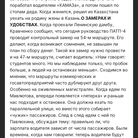
поработал водителем «КАМАЗа», а потом пошел по
стопам деда. Когда женился, решил из Казахстана
уехать на родину жены в Казань.
О ЗАМЕРАХ И
УДОБСТВАХ.
Когда проехали Ленинскую дамбу,
Кравченко сообщил, что сегодня руководство ПАТП-4
проводит контрольный замер на 54-м маршруте. Его
делают, когда возникают сомнения, не завышен ли
план по сбору денег. Такой же замер нужно провести
и на 47-м маршруте, считает водитель: «Нам говорят:
студентов много. Но мы наблюдаем только, что пробок
больше, а людей на остановках меньше». Сходимся во
мнении, что маршруты коммерческих и
госавтопредприятий часто дублируют друг друга.
Особенно на оживленных магистралях. Когда едем по
Мавлютова, впереди появляется «пятерка» и раньше
нас подходит к остановке. Она должна ехать по
параллельной улице, но вместо этого собирает
«чужих» пассажиров. След в след идем с ней по
Павлюхина, обсуждая тему: правильно ли, что
зарплата водителя зависит от числа пассажиров. Были
времена, когда нам говорили: теперь водители будут