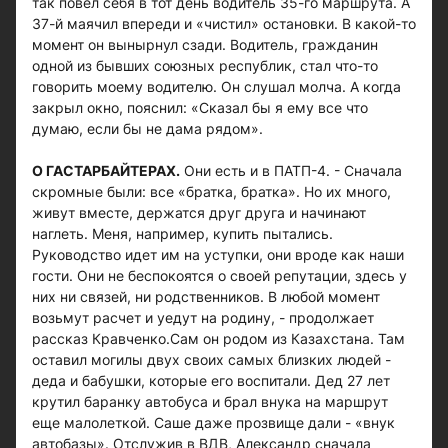
так повел себя в тот день водитель 35-го маршрута. А
37-й маячил впереди и «чистил» остановки. В какой-то
момент он вынырнул сзади. Водитель, гражданин
одной из бывших союзных республик, стал что-то
говорить моему водителю. Он слушал молча. А когда
закрыл окно, пояснил: «Сказал бы я ему все что
думаю, если бы не дама рядом».
О ГАСТАРБАЙТЕРАХ.
Они есть и в ПАТП-4. - Сначала
скромные были: все «братка, братка». Но их много,
живут вместе, держатся друг друга и начинают
наглеть. Меня, например, купить пытались.
Руководство идет им на уступки, они вроде как наши
гости. Они не беспокоятся о своей репутации, здесь у
них ни связей, ни родственников. В любой момент
возьмут расчет и уедут на родину, - продолжает
рассказ Кравченко.Сам он родом из Казахстана. Там
оставил могилы двух своих самых близких людей -
деда и бабушки, которые его воспитали. Дед 27 лет
крутил баранку автобуса и брал внука на маршрут
еще малолеткой. Саше даже прозвище дали - «внук
автобазы». Отслужив в ВДВ, Александр сначала