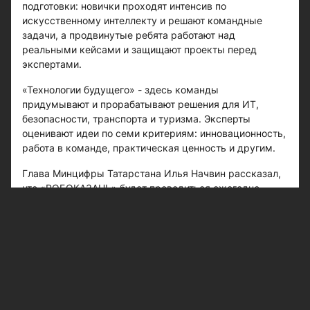
подготовки: новички проходят интенсив по
искусственному интеллекту и решают командные
задачи, а продвинутые ребята работают над
реальными кейсами и защищают проекты перед
экспертами.
«Технологии будущего» - здесь команды
придумывают и прорабатывают решения для ИТ,
безопасности, транспорта и туризма. Эксперты
оценивают идеи по семи критериям: инновационность,
работа в команде, практическая ценность и другим.
Глава Минцифры Татарстана Илья Начвин рассказал,
что «РОБОКАЗАНЬ» будет проводиться ежегодно.
- Мы обязательно будем распространять этот турнир,
сделаем его ежегодным и планируем масштабировать
на всю Россию, - сообщил он.
Следите за самым важным и интересным в
Telegram-канале
Казанских ведомостей
Больше интересного в ленте Яндекс.Новости -