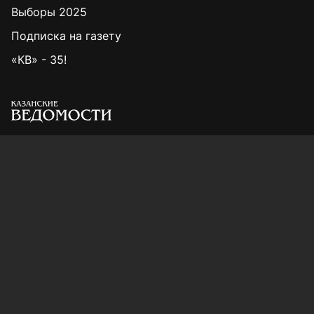
Выборы 2025
Подписка на газету
«КВ» - 35!
Для сообщений о фактах коррупции:
Shamil.Sadykov@tatmedia.ru
Учредитель СМИ: АО «ТАТМЕДИА»
420066, Российская Федерация, Республика
Татарстан, г. Казань, ул. Декабристов, д. 2
Редакция:
(843) 562-64-30
info@kazved.ru
Рекламный отдел
:
(843) 562-64-35
ads@kazved.ru