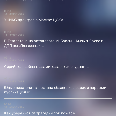
05:13
18 ноября 2015
УНИКС проиграл в Москве ЦСКА
05:13
18 ноября 2015
В Татарстане на автодороге М. Бавлы – Кызыл-Ярово в
ДТП погибла женщина
05:12
18 ноября 2015
Сирийская война глазами казанских студентов
05:10
18 ноября 2015
Юные писатели Татарстана обзавелись своими первыми
публикациями
05:09
18 ноября 2015
Как уберечься от трагедии при пожаре