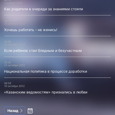
06:13
1 ноября 2012
Как родители в очереди за знаниями стояли
06:18
25 октября 2012
Хочешь работать - не женись!
05:58
23 октября 2012
Если ребенок стал бледным и безучастным
05:42
23 октября 2012
Национальная политика в процессе доработки
06:59
19 октября 2012
«Казанским ведомостям» признались в любви
Назад