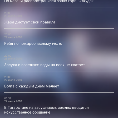
По Казани распространился запах гари. Откуда?
20:00
29 июля 2010
Жара диктует свои правила
20:00
29 июля 2010
Рейд по пожароопасному июлю
20:00
28 июля 2010
Засуха в поселках: воды на всех не хватает
20:00
27 июля 2010
Волга с каждым днем мелеет
06:38
27 июля 2010
В Татарстане на засушливых землях вводится
искусственное орошение