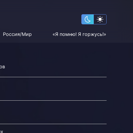
Россия/Мир
«Я помню! Я горжусь!»
ов
ых