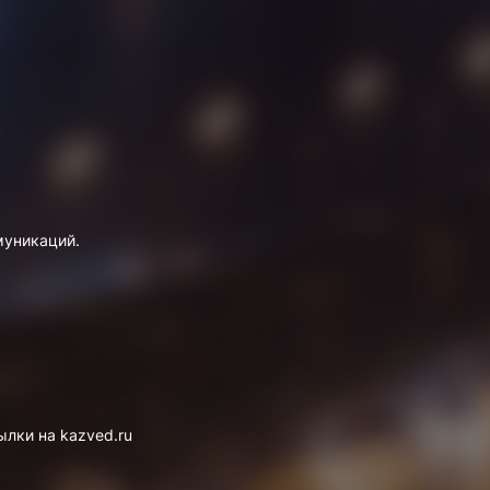
муникаций.
лки на kazved.ru