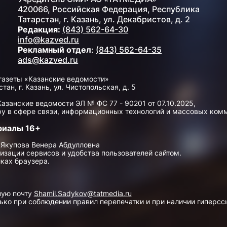
420066, Российская Федерация, Республика
Татарстан, г. Казань, ул. Декабристов, д. 2
Редакция:
(843) 562-64-30
info@kazved.ru
Рекламный отдел
:
(843) 562-64-35
ads@kazved.ru
газеты «Казанские ведомости»
н, г. Казань, ул. Чистопольская, д. 5
занские ведомости ЭЛ № ФС 77 - 90201 от 07.10.2025,
у в сфере связи, информационных технологий и массовых ком
риалы 16+
 Якупова Венера Абдулловна
изации сервисов и удобства пользователей сайтом.
ках браузера.
ную почту
Shamil.Sadykov@tatmedia.ru
ко при соблюдении правил перепечатки и при наличии гиперссы