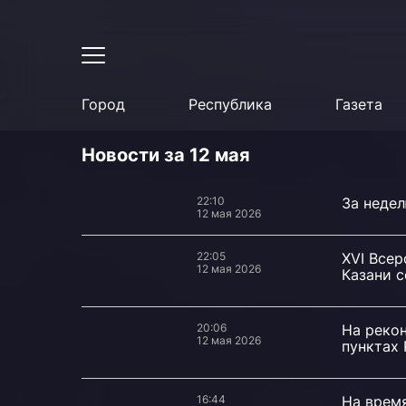
Город
Республика
Газета
Новости за 12 мая
22:10
За недел
12 мая 2026
22:05
XVI Все
12 мая 2026
Казани с
20:06
На реко
12 мая 2026
пунктах 
16:44
На врем