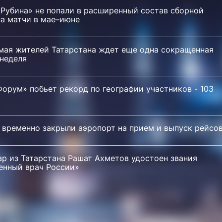
«Рубина» не попали в расширенный состав сборной
на матчи в мае–июне
 мая жителей Татарстана ждет еще одна сокращенная
 неделя
орум» побьет рекорд по географии участников - 103
 временно закрыли аэропорт на прием и выпуск рейсо
р из Татарстана Рашат Ахметов удостоен звания
енный врач России»