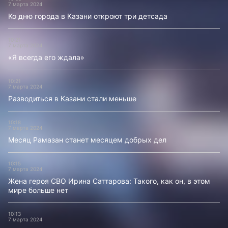
7 марта 2024
Ко дню города в Казани откроют три детсада
10:21
7 марта 2024
«Я всегда его ждала»
10:21
7 марта 2024
Разводиться в Казани стали меньше
10:18
7 марта 2024
Месяц Рамазан станет месяцем добрых дел
10:15
7 марта 2024
Жена героя СВО Ирина Саттарова: Такого, как он, в этом
мире больше нет
10:13
7 марта 2024