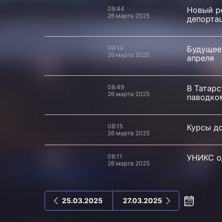
09:44
Новый р
26 марта 2025
депортац
09:14
Будущее
26 марта 2025
апреля
08:49
В Татар
26 марта 2025
паводко
08:15
Курсы до
26 марта 2025
08:11
УНИКС о
26 марта 2025
25.03.2025
27.03.2025