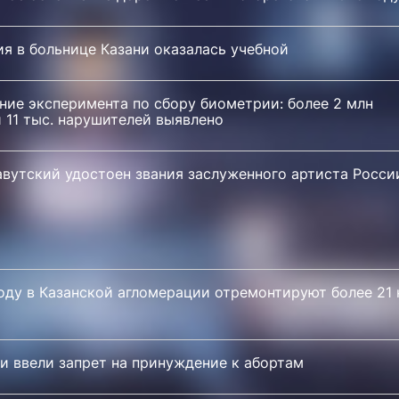
я в больнице Казани оказалась учебной
ние эксперимента по сбору биометрии: более 2 млн
 11 тыс. нарушителей выявлено
авутский удостоен звания заслуженного артиста Росси
оду в Казанской агломерации отремонтируют более 21
и ввели запрет на принуждение к абортам