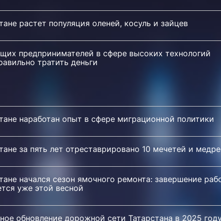
тане растет популяция оленей, косуль и зайцев
щих предпринимателей в сфере высоких технологий
равильно тратить деньги
тане наработан опыт в сфере миграционной политики
тане за пять лет отреставрировано 10 мечетей и медре
тане начался сезон ямочного ремонта: завершение раб
ется уже этой весной
ное обновление дорожной сети Татарстана в 2025 год