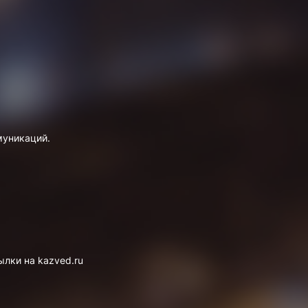
муникаций.
лки на kazved.ru