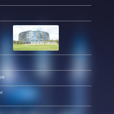
се
от
у