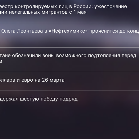
еестр контролируемых лиц в России: ужесточение
ии нелегальных мигрантов с 1 мая
 Олега Леонтьева в «Нефтехимике» прояснится до кон
стане обозначили зоны возможного подтопления перед
м
ллара и евро на 26 марта
держал шестую победу подряд