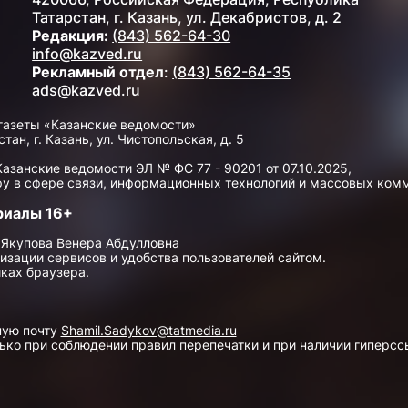
Татарстан, г. Казань, ул. Декабристов, д. 2
Редакция:
(843) 562-64-30
info@kazved.ru
Рекламный отдел
:
(843) 562-64-35
ads@kazved.ru
газеты «Казанские ведомости»
н, г. Казань, ул. Чистопольская, д. 5
занские ведомости ЭЛ № ФС 77 - 90201 от 07.10.2025,
у в сфере связи, информационных технологий и массовых ком
риалы 16+
 Якупова Венера Абдулловна
изации сервисов и удобства пользователей сайтом.
ках браузера.
ную почту
Shamil.Sadykov@tatmedia.ru
ко при соблюдении правил перепечатки и при наличии гиперссы