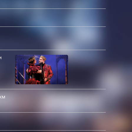
и
 км