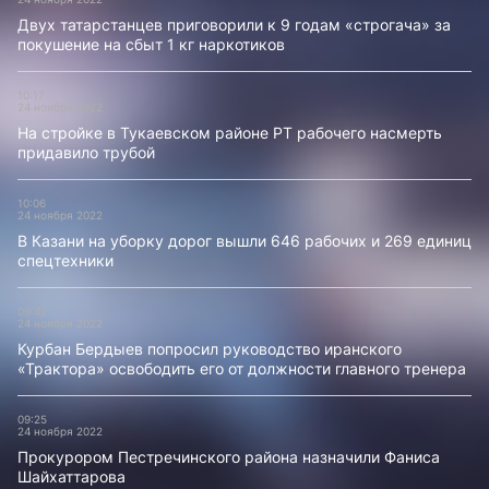
Двух татарстанцев приговорили к 9 годам «строгача» за
покушение на сбыт 1 кг наркотиков
10:17
24 ноября 2022
На стройке в Тукаевском районе РТ рабочего насмерть
придавило трубой
10:06
24 ноября 2022
В Казани на уборку дорог вышли 646 рабочих и 269 единиц
спецтехники
09:42
24 ноября 2022
Курбан Бердыев попросил руководство иранского
«Трактора» освободить его от должности главного тренера
09:25
24 ноября 2022
Прокурором Пестречинского района назначили Фаниса
Шайхаттарова