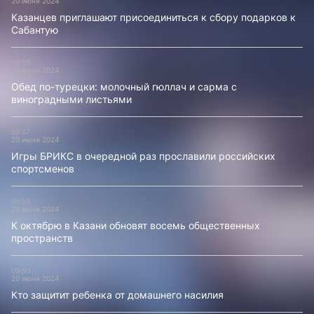
20 июня 2024
Казанцев приглашают присоединиться к сбору подарков к
Сабантую
09:59
20 июня 2024
Обед по-турецки: молочный гюллач и сарма с
виноградными листьями
09:57
20 июня 2024
Игры БРИКС в очередной раз прославили российских
спортсменов
09:53
20 июня 2024
К октябрю в Казани обновят восемь общественных
пространств
09:50
20 июня 2024
Кто защитит ребенка от домашнего насилия